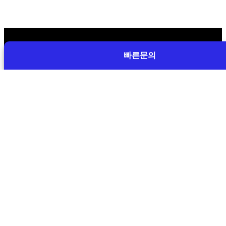
빠른문의
포트폴리오
마케팅
디스플레이광고
검색광고
쇼핑광고
앱광고
콘텐츠광고
라이브커머스