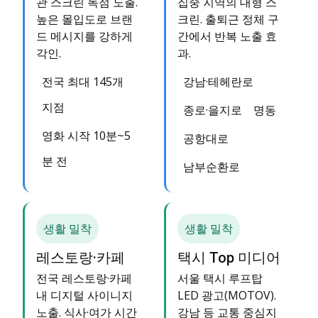
관 스크린 독점 노출.
집중 지역의 대형 스
높은 몰입도로 브랜
크린. 출퇴근 정체 구
드 메시지를 강하게
간에서 반복 노출 효
각인.
과.
전국 최대 145개
강남·테헤란로
지점
종로·을지로
명동
영화 시작 10분~5
공항대로
분 전
남부순환로
생활 밀착
생활 밀착
레스토랑·카페
택시 Top 미디어
전국 레스토랑·카페
서울 택시 루프탑
내 디지털 사이니지
LED 광고(MOTOV).
노출. 식사·여가 시간
강남 등 교통 중심지