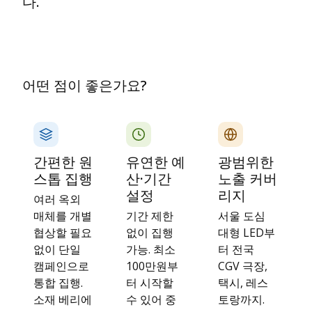
다.
어떤 점이 좋은가요?
간편한 원
유연한 예
광범위한
스톱 집행
산·기간
노출 커버
설정
리지
여러 옥외
매체를 개별
기간 제한
서울 도심
협상할 필요
없이 집행
대형 LED부
없이 단일
가능. 최소
터 전국
캠페인으로
100만원부
CGV 극장,
통합 집행.
터 시작할
택시, 레스
소재 베리에
수 있어 중
토랑까지.