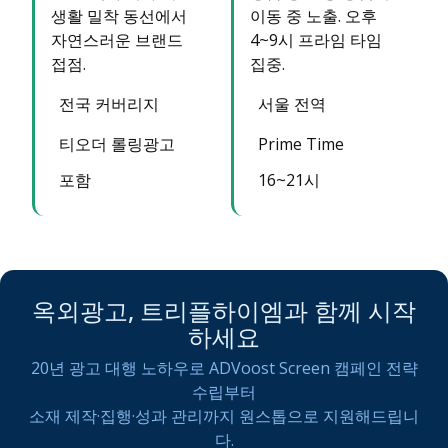
생활 밀착 동선에서
이동 중 노출. 오후
자연스러운 브랜드
4~9시 프라임 타임
접점.
집중.
전국 커버리지
서울 전역
티오더 롤링광고
Prime Time
포함
16~21시
옥외광고, 트리플하이엠과 함께 시작
하세요
20년 광고 대행 노하우로 ADVoost Screen 캠페인 전략
수립부터
소재 제작·집행·성과 관리까지 원스톱으로 지원해드립니
다.