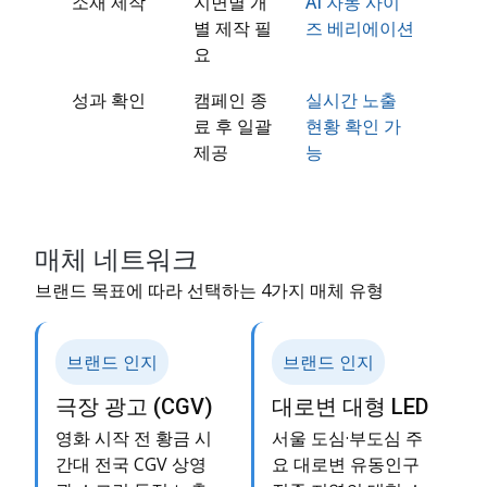
소재 제작
지면별 개
AI 자동 사이
별 제작 필
즈 베리에이션
요
성과 확인
캠페인 종
실시간 노출
료 후 일괄
현황 확인 가
제공
능
매체 네트워크
브랜드 목표에 따라 선택하는 4가지 매체 유형
브랜드 인지
브랜드 인지
극장 광고 (CGV)
대로변 대형 LED
영화 시작 전 황금 시
서울 도심·부도심 주
간대 전국 CGV 상영
요 대로변 유동인구