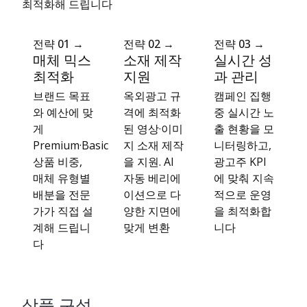
최적화해 드립니다
전략 01 →
전략 02 →
전략 03 →
매체 믹스
소재 제작
실시간 성
최적화
지원
과 관리
브랜드 목표
옥외광고 규
캠페인 집행
와 예산에 맞
격에 최적화
중 실시간 노
게
된 영상·이미
출 현황을 모
Premium·Basic
지 소재 제작
니터링하고,
상품 비중,
을 지원. AI
광고주 KPI
매체 유형별
자동 베리에
에 맞춰 지속
배분을 전문
이션으로 다
적으로 운영
가가 직접 설
양한 지면에
을 최적화합
계해 드립니
맞게 변환
니다
다
상품 구성