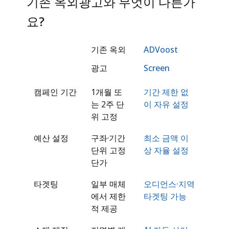
기존 옥외광고와 무엇이 다른가
요?
기존 옥외
ADVoost
광고
Screen
캠페인 기간
1개월 또
기간 제한 없
는 2주 단
이 자유 설정
위 고정
예산 설정
구좌·기간
최소 금액 이
단위 고정
상 자율 설정
단가
타겟팅
일부 매체
오디언스·지역
에서 제한
타겟팅 가능
적 제공